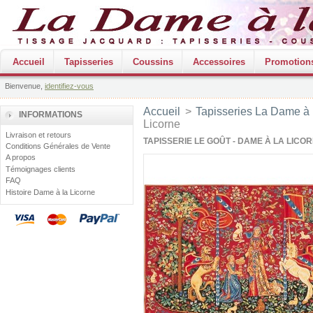
Accueil
Tapisseries
Coussins
Accessoires
Promotion
Bienvenue,
identifiez-vous
Accueil
>
Tapisseries La Dame à 
INFORMATIONS
Licorne
Livraison et retours
TAPISSERIE LE GOÛT - DAME À LA LICO
Conditions Générales de Vente
A propos
Témoignages clients
FAQ
Histoire Dame à la Licorne